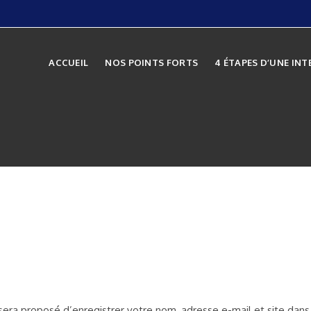
ACCUEIL
NOS POINTS FORTS
4 ÉTAPES D’UNE IN
 sera proposé d’enregistrer votre nom, adresse e-mail et site dans